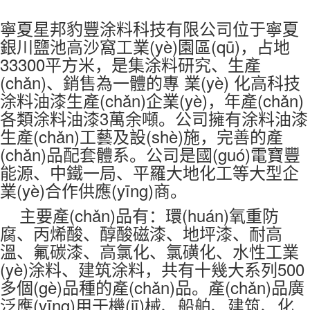
寧夏星邦豹豐涂料科技有限公司位于寧夏
銀川鹽池高沙窩工業(yè)園區(qū)，占地
33300平方米，是集涂料研究、生產
(chǎn)、銷售為一體的專 業(yè) 化高科技
涂料油漆生產(chǎn)企業(yè)，年產(chǎn)
各類涂料油漆3萬余噸。公司擁有涂料油漆
生產(chǎn)工藝及設(shè)施，完善的產
(chǎn)品配套體系。公司是國(guó)電寶豐
能源、中鐵一局、平羅大地化工等大型企
業(yè)合作供應(yīng)商。
主要產(chǎn)品有：環(huán)氧重防
腐、丙烯酸、醇酸磁漆、地坪漆、耐高
溫、氟碳漆、高氯化、氯磺化、水性工業
(yè)涂料、建筑涂料，共有十幾大系列500
多個(gè)品種的產(chǎn)品。產(chǎn)品廣
泛應(yīng)用于機(jī)械、船舶、建筑、化