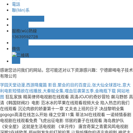
電話
聯(lián)系
業(yè)務(wù)咨詢
阿里旺旺
服務(wù)熱線
13639592728
在線留言
微信
TOP
感谢您访问我们的网站，您可能还对以下资源感兴趣：宁德廊喝电子技术
有限公司
学园天堂动漫,西游降魔篇 影音,聚会的目的百度云,张大仙全球首吐,意大
利电影短情欲在线播放,大秦赋全集,噬血狂袭第五季,金梅瓶下载
网站地
图
狂乱家族 精英律师电视剧在线观看 高清JOJO的奇妙冒险 飙马野郎 高
清《韩国财阀2》电影 范冰冰的苹果在线观看视频大全 陷入热恋的我们
在线观看 沉沦肉欲的娇妻第十一章 丈夫去上班的日子 决战黎明全集
gogogo高清在线怎么开始 缘之空第11集 蒂法3d在线观看 一诺倾情泰剧
电视剧在线观看免费 飞虎出征电影 邻居的妻子在线观看 海岛救护队
《安全屋》 这就是生活电视剧 《芈月传》 唐宫奇案之青雾风鸣电视剧
深喉2在线欧美 郑州刚发生的打架的事 让我听懂你的语言电视剧 神武主