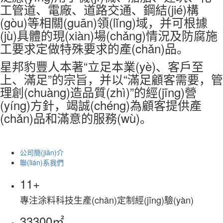
工管道、電廠、道路交通、鋼結(jié)構
(gòu)等相關(guān)領(lǐng)域，并可根據
(jù)具體的現(xiàn)場(chǎng)情況及防腐施
工要求定做特殊要求的產(chǎn)品。
星邦豹豐人本著“立足本業(yè)、客戶至
上、滿足”的宗旨，并以“滿足顧客需要，管
理創(chuàng)造品質(zhì)”的經(jīng)營
(yíng)方針，竭誠(chéng)為顧客提供產
(chǎn)品和滿意的服務(wù)。
公司簡(jiǎn)介
聯(lián)系我們
11
+
專注涂料科技生產(chǎn)定制經(jīng)驗(yàn)
33300
㎡