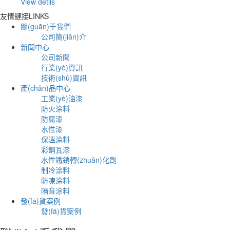
View detils
友情鏈接
LINKS
關(guān)于我們
公司簡(jiǎn)介
新聞中心
公司新聞
行業(yè)資訊
技術(shù)資訊
產(chǎn)品中心
工業(yè)油漆
防火涂料
防腐漆
水性漆
保溫涂料
彩鋼瓦漆
水性鐵銹轉(zhuǎn)化劑
制冷涂料
防凍涂料
隔音涂料
發(fā)貨案例
發(fā)貨案例