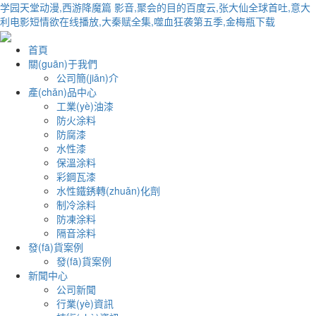
学园天堂动漫,西游降魔篇 影音,聚会的目的百度云,张大仙全球首吐,意大
利电影短情欲在线播放,大秦赋全集,噬血狂袭第五季,金梅瓶下载
首頁
關(guān)于我們
公司簡(jiǎn)介
產(chǎn)品中心
工業(yè)油漆
防火涂料
防腐漆
水性漆
保溫涂料
彩鋼瓦漆
水性鐵銹轉(zhuǎn)化劑
制冷涂料
防凍涂料
隔音涂料
發(fā)貨案例
發(fā)貨案例
新聞中心
公司新聞
行業(yè)資訊