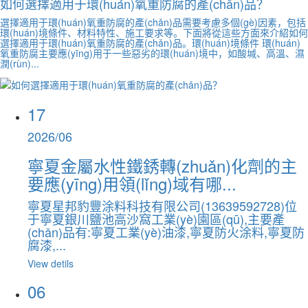
如何選擇適用于環(huán)氧重防腐的產(chǎn)品？
選擇適用于環(huán)氧重防腐的產(chǎn)品需要考慮多個(gè)因素，包括
環(huán)境條件、材料特性、施工要求等。下面將從這些方面來介紹如何
選擇適用于環(huán)氧重防腐的產(chǎn)品。環(huán)境條件 環(huán)
氧重防腐主要應(yīng)用于一些惡劣的環(huán)境中，如酸堿、高溫、濕
潤(rùn)...
17
2026/06
寧夏金屬水性鐵銹轉(zhuǎn)化劑的主
要應(yīng)用領(lǐng)域有哪...
寧夏星邦豹豐涂料科技有限公司(13639592728)位
于寧夏銀川鹽池高沙窩工業(yè)園區(qū),主要產
(chǎn)品有:寧夏工業(yè)油漆,寧夏防火涂料,寧夏防
腐漆,...
View detils
06