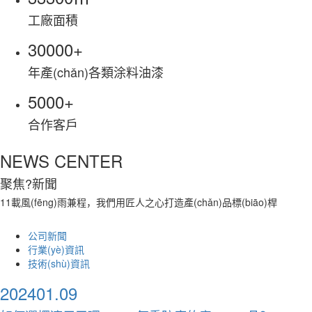
工廠面積
30000
+
年產(chǎn)各類涂料油漆
5000
+
合作客戶
NEWS CENTER
聚焦
?新聞
11載風(fēng)雨兼程，我們用匠人之心打造產(chǎn)品標(biāo)桿
公司新聞
行業(yè)資訊
技術(shù)資訊
2024
01.09