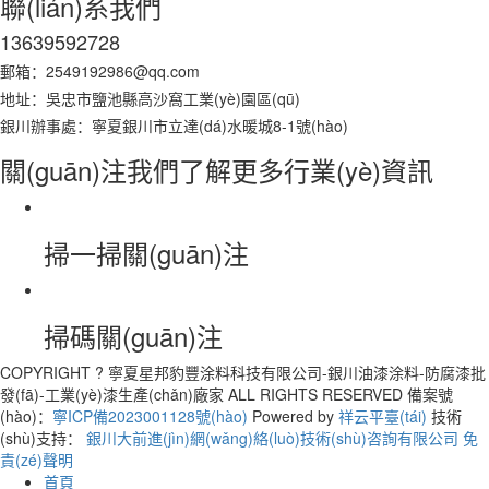
聯(lián)系我們
13639592728
郵箱：2549192986@qq.com
地址：吳忠市鹽池縣高沙窩工業(yè)園區(qū)
銀川辦事處：寧夏銀川市立達(dá)水暖城8-1號(hào)
關(guān)注我們了解更多行業(yè)資訊
掃一掃關(guān)注
掃碼關(guān)注
COPYRIGHT ? 寧夏星邦豹豐涂料科技有限公司-銀川油漆涂料-防腐漆批
發(fā)-工業(yè)漆生產(chǎn)廠家 ALL RIGHTS RESERVED 備案號
(hào)：
寧ICP備2023001128號(hào)
Powered by
祥云平臺(tái)
技術
(shù)支持：
銀川大前進(jìn)網(wǎng)絡(luò)技術(shù)咨詢有限公司
免
責(zé)聲明
首頁