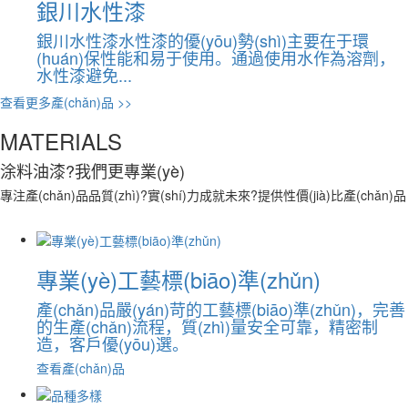
銀川水性漆
銀川水性漆水性漆的優(yōu)勢(shì)主要在于環
(huán)保性能和易于使用。通過使用水作為溶劑，
水性漆避免...
查看更多產(chǎn)品 >>
MATERIALS
涂料油漆
?我們更專業(yè)
專注產(chǎn)品品質(zhì)?實(shí)力成就未來?提供性價(jià)比產(chǎn)品
專業(yè)工藝標(biāo)準(zhǔn)
產(chǎn)品嚴(yán)苛的工藝標(biāo)準(zhǔn)，完善
的生產(chǎn)流程，質(zhì)量安全可靠，精密制
造，客戶優(yōu)選。
查看產(chǎn)品