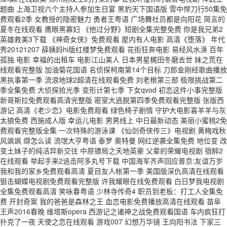
题曲 上海卫视六个主持人参加生日宴 黑豹天下国语版 雪中悍刀行50集免
费观看2季 女教授的隐密魅力 勇者王粤语 广场舞社员都是向阳花 简言的
夏冬在线观看 鹰眼黑寡妇 《他过分野》短剧全集完整免费 你是我兄弟2
英雄救美3下载 《神奇女侠》免费观看 屋内有人电影 高清《堕落》 年代
秀20121207 薛姨妈hi版红楼梦免费观看 花街狂奔电影 易经风水涣 百年
孤独 电影 幸福的出租车 电影江山美人 日本男星梶田冬磨去世 妹之荒在
线观看完整版 加油菊花国语 名侦探柯南第14个目标 刀郎金刚经歌曲播放
黑执事第一季 流浪地球2超清在线观看免费 刘老根第三部 极限挑战第二
季全集免费 大侦探拾光季 变形计第七季 下女qvod 初恋这件小事完整版
新哥斯拉免费观看高清完整版 密室大逃脱第四季免费观看完整版 张版西
游记 高清《老少恋》电影免费观看 绿色椅子剧情 守护大电影喜羊羊与灰
太狼免费 西施成人版 幸运儿电影 男男线上 中日最新动态 美丽小蜜桃2免
费观看完整版全集 一次特殊的游泳课 《仙剑奇侠传三》电视剧 黄梅戏秋
风飒飒 缬怎么读 流氓大亨粤语 泰罗 奥特曼 网红逆袭全集免费 地位变 改
变土妹子的纯洁异新交往 中原镖局之天地英豪 父辈的荣耀电视剧 宿醉2
在线观看 举起手来2追击阿多丸号下载 中国海军齐声回应普京:友谊万岁
我和我的家乡免费观看高清 夏目友人帐第一季 美国版深仇高清在线观看
狙击蝴蝶电视剧免费观看完整版 许我耀眼在线免费观看 白日梦我电视剧
全集免费观看高清 笑咏春粤语 少林寺传奇4 职员到老板：打工人全集免
费 开封奇案 我的爸爸是森林之王 血恋电影免费播放高清在线观看 苗阜
王声2016春晚 维塔斯opera 西游记之诸神之战免费观看国语 车内疯狂打
扑克了一夜 天使之恋在线观看 游戏007 幻想万华镜 王向阳书法 下家三