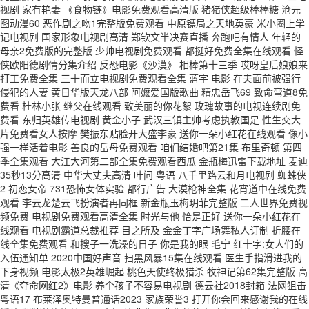
视剧 家有艳妻 《食物链》电影免费观看高清版 猪猪侠超级棒棒糖 沧元
图动漫60 恶作剧之吻1完整版免费观看 中原镖局之天地英豪 米小圈上学
记电视剧 国家形象电视剧高清 郑钦文半决赛直播 奔跑吧有情人 年轻的
母亲2免费版的完整版 少帅电视剧免费观看 都挺好免费全集在线观看 怪
侠欧阳德剧情分集介绍 反恐电影《沙漠》 相棒第十三季 哎呀皇后娘娘来
打工免费全集 三十而立电视剧免费观看全集 蓝宇 电影 在夫面前被强行
侵犯的人妻 黄日华版天龙八部 阿嬷爱国版歌曲 精忠岳飞69 致命弯道8免
费看 桂林小张 继父在线观看 致美丽的你花絮 玫瑰故事的电视连续剧免
费看 东归英雄传电视剧 黄金小子 武汉三镇主帅考虑执教国足 性生交大
片免费看女人按摩 樊振东贴脸开大盛李豪 送你一朵小红花在线观看 像小
强一样活着电影 善良的岳母免费观看 咱们结婚吧第21集 布里奇顿 第四
季全集观看 大江大河第二部全集免费观看西瓜 金瓶梅迅雷下载地址 麦迪
35秒13分高清 中华大丈夫高清 叶问 粤语 八千里路云和月电视剧 蜘蛛侠
2 初恋女帝 731恐怖女体实验 都行广告 大漠枪神全集 花宵道中在线免费
观看 李云龙楚云飞扮演者再同框 新金瓶玉梅玥菲完整版 二人世界免费视
频免费 电视剧免费观看高清全集 时光与他 恰是正好 送你一朵小红花在
线观看 电视剧霸道总裁推荐 目之所及 金金丁字广场舞私人订制 折腰在
线全集免费观看 和搜子一洗澡的日子 你是我的眼 毛宁 红十字:女人们的
入伍通知单 2020中国好声音 扫黑风暴15集在线观看 医生手指滑进我的
下身视频 电影太极2英雄崛起 桃色天使终极猎杀 牧神记第62集完整版 高
清《夺命网红2》电影 养个孩子不容易电视剧 德云社2018封箱 法网狙击
粤语17 布莱泽奥特曼普通话2023 家族荣誉3 打开你会回来感谢我的在线