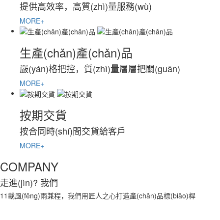
提供高效率，高質(zhì)量服務(wù)
MORE+
生產(chǎn)產(chǎn)品
嚴(yán)格把控，質(zhì)量層層把關(guān)
MORE+
按期交貨
按合同時(shí)間交貨給客戶
MORE+
COMPANY
走進(jìn)
? 我們
11載風(fēng)雨兼程，我們用匠人之心打造產(chǎn)品標(biāo)桿