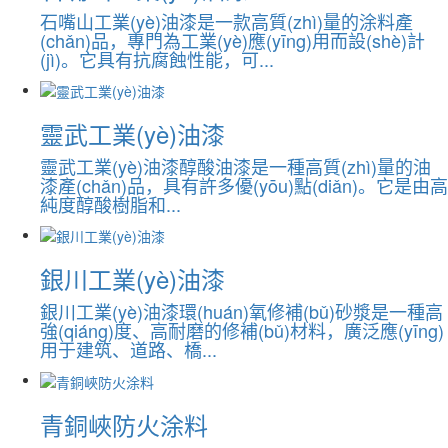
石嘴山工業(yè)油漆是一款高質(zhì)量的涂料產
(chǎn)品，專門為工業(yè)應(yīng)用而設(shè)計
(jì)。它具有抗腐蝕性能，可...
靈武工業(yè)油漆
靈武工業(yè)油漆醇酸油漆是一種高質(zhì)量的油
漆產(chǎn)品，具有許多優(yōu)點(diǎn)。它是由高
純度醇酸樹脂和...
銀川工業(yè)油漆
銀川工業(yè)油漆環(huán)氧修補(bǔ)砂漿是一種高
強(qiáng)度、高耐磨的修補(bǔ)材料，廣泛應(yīng)
用于建筑、道路、橋...
青銅峽防火涂料