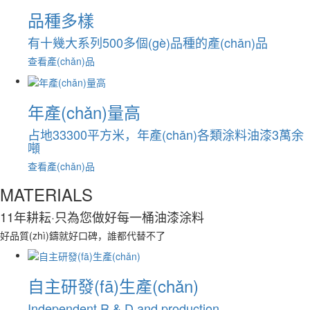
品種多樣
有十幾大系列500多個(gè)品種的產(chǎn)品
查看產(chǎn)品
年產(chǎn)量高
占地33300平方米，年產(chǎn)各類涂料油漆3萬余
噸
查看產(chǎn)品
MATERIALS
11年耕耘
·只為您做好每一桶油漆涂料
好品質(zhì)鑄就好口碑，誰都代替不了
自主研發(fā)生產(chǎn)
Independent R & D and production