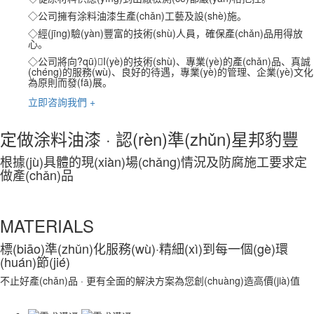
◇公司擁有涂料油漆生產(chǎn)工藝及設(shè)施。
◇經(jīng)驗(yàn)豐富的技術(shù)人員，確保產(chǎn)品用得放
心。
◇公司將向?qū)I(yè)的技術(shù)、專業(yè)的產(chǎn)品、真誠
(chéng)的服務(wù)、良好的待遇，專業(yè)的管理、企業(yè)文化
為原則而發(fā)展。
立即咨詢我們 +
定做涂料油漆 · 認(rèn)準(zhǔn)星邦豹豐
根據(jù)具體的現(xiàn)場(chǎng)情況及防腐施工要求定
做產(chǎn)品
MATERIALS
標(biāo)準(zhǔn)化服務(wù)
·精細(xì)到每一個(gè)環
(huán)節(jié)
不止好產(chǎn)品 · 更有全面的解決方案為您創(chuàng)造高價(jià)值