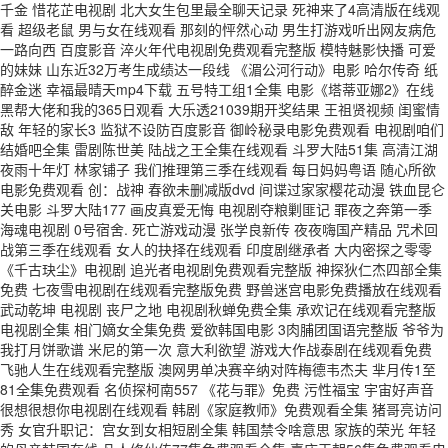
千金 惜花芷电视剧 北大女生包里最全聊天记录 死神来了4高清版在线观
看 超级老鼠 男与女在线观看 那刻的怦然心动 男生打游戏听出网友病危
一路向西 百度影音 淬火年代电视剧免费观看完整版 模特魅影快播 可爱
的妹妹 山东近32万考生成绩达一段线 《湄公河行动》电影 哈尔传奇 纸
醉金迷 幸福最晴天mp4下载 五号特工组1全集 电影《塔蒂亚娜2》在线
黑帮大佬和我的365日观看 大乐透21039期开奖结果 王祖贤视频 闺蜜情
敌 年轻的家长3 监狱不设防百度影音 御岭秘录电影免费观看 电视剧咱们
结婚吧全集 雷剧陈世美 陆战之王全集在线观看 斗罗大陆51集 高清江湖
夜雨十年灯 林家铺子 我们推理第三季在线观看 每日妈妈粤语 随心所欲
电影免费观看 创：战神 春欲未删减版dvd 间谍过家家樱花动漫 铁血昆仑
关电影 斗罗大陆177 画皮真爱无悔 电视剧夺粮剿匪记 罪夜之奔第一季
海魂电视剧 0号宿舍. 死亡游戏动漫 张学良新传 夜夜嗨国产精品 咒术回
战第三季在线观看 女人的抉择在线观看 印度剧继承者 大内密探之零零
《千古玦尘》电视剧 追光者电视剧免费观看完整版 神探狄仁杰四部全集
免费 七夜雪电视剧在线观看完整版免费 野兽迷宫电影免费播放在线观看
武动乾坤 电视剧 丧尸之地 电视剧秋蝉免费全集 承欢记在线观看完整版
电视剧全集 相门嫡女全集免费 爱欲韩国电影 3肉脯团国语完整版 爷爷为
我打月饼歌谱 米尼的第一次 意大利欲望 游戏大作战泰剧在线观看免费
飞驰人生在线观看完整版 澳网男单决赛辛纳对阵梅德韦杰夫 芈月传1至
81全集免费观看 名侦探柯南557 《花与罪》免费 污性福宝 宇宙好声音
很想很想你电视剧在线观看 韩剧《家庭教师》免费观看全集 猪哥亮访问
秀 女官升职记：宫女到女相短剧全集 韩国禁令啥意思 家族的荣光 年轻