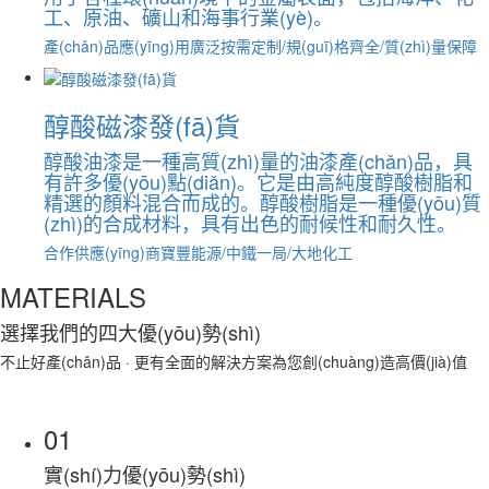
工、原油、礦山和海事行業(yè)。
產(chǎn)品應(yīng)用廣泛
按需定制/規(guī)格齊全/質(zhì)量保障
醇酸磁漆發(fā)貨
醇酸油漆是一種高質(zhì)量的油漆產(chǎn)品，具
有許多優(yōu)點(diǎn)。它是由高純度醇酸樹脂和
精選的顏料混合而成的。醇酸樹脂是一種優(yōu)質
(zhì)的合成材料，具有出色的耐候性和耐久性。
合作供應(yīng)商
寶豐能源/中鐵一局/大地化工
MATERIALS
選擇我們的
四大優(yōu)勢(shì)
不止好產(chǎn)品 · 更有全面的解決方案為您創(chuàng)造高價(jià)值
01
實(shí)力優(yōu)勢(shì)