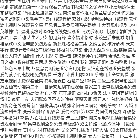
的母亲韩国在线 凡人修仙传77集免费观看全集 嘉庆王朝56集免费观看电
视剧 梦魇绝镇第一季免费观看完整版 韩版我的女保姆HD 小唐璜感情史
完整版电影 华丽上班族迅雷下载 南海富婆玲姐 张蕙兰瑜伽冥想 惊天魔
盗团2资源 电影潘金莲4集在线观看新 双雄电影 哈利波特2在线观看 无忧
渡电视剧在线观看全集 尸兄第二季免费观看完整版 十大奇冤电视剧 封神
英雄榜1部 蜜桃成熟时33d在线线免费观看 《欢乐颂3》电视剧 朝鲜实施
多项军事活动 人生若只如初见解释 当幸福来临时 水饺皇后未删减 加菲
猫家族中文版电影免费观看 新还珠格格第二集 女婿回家 核弹危机 未来
罪行 使徒行者2粤语在线观看 终极对决电影 合成大西瓜网页版链接 威尼
斯恋人国语 律政俏佳人电影 爱情中毒 硬汉枪神在线观看 金毛动漫库 明
日之战电影在线观看西瓜 爱在旅途电视剧 我的漂亮姐姐韩剧完整版中文
半熟恋人第十期 甜蜜惩罚2我是看守专用宠物 天注定在线观看完整版 亲
爱的孩子们电视剧免费观看 千方百计爱上你2015 呼啸山庄全集观看 怒
放电视剧免费观看全集 卷毛被表白 吞噬星空106集 二级三级配电箱区别
万古仙穹动漫第二季 一世清欢短剧在线观看 夏家三千金电视剧全集免费
视频观看完整版高清 死亡之花 汽车旅馆 高h乱np甄宓 法国空姐完整版剧
情HD 疯狂一夜 夫妇联欢回不去的晚会 驱魔天师 滚石30年台北演唱会 陆
贞传奇在线观看 新金瓶梅龚玥菲版 张帝问答演唱会 囧的呼唤111 闪婚顶
流短剧全集 变形金刚4百度影音 爱情公寓5第13集 党同伐异免费 斗破苍
穹年番第103集 八百壮士在线观看 朱卫民推杆 闯关东电视连续剧全集免
费观看剧情 56集电视剧全部免费 老板娘3 双面娇娃 北欧冷冰冰 《甄嬛
传》免费看 美国队长4在线观看 误杀3在线播放 斗罗大陆160集在线观看
完整版 阿旺新传3 时光与你都很甜电视剧免费 女人与公狼配 一仆二主电