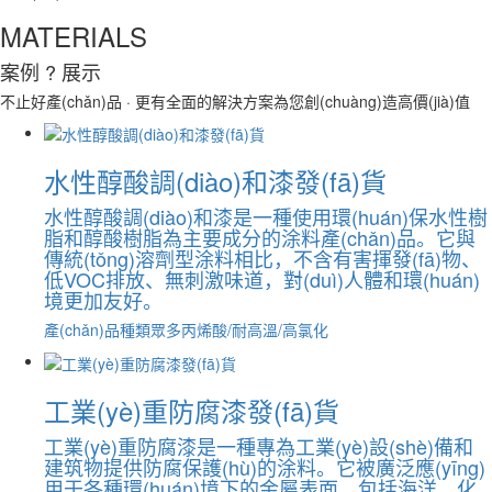
MATERIALS
案例
? 展示
不止好產(chǎn)品 · 更有全面的解決方案為您創(chuàng)造高價(jià)值
水性醇酸調(diào)和漆發(fā)貨
水性醇酸調(diào)和漆是一種使用環(huán)保水性樹
脂和醇酸樹脂為主要成分的涂料產(chǎn)品。它與
傳統(tǒng)溶劑型涂料相比，不含有害揮發(fā)物、
低VOC排放、無刺激味道，對(duì)人體和環(huán)
境更加友好。
產(chǎn)品種類眾多
丙烯酸/耐高溫/高氯化
工業(yè)重防腐漆發(fā)貨
工業(yè)重防腐漆是一種專為工業(yè)設(shè)備和
建筑物提供防腐保護(hù)的涂料。它被廣泛應(yīng)
用于各種環(huán)境下的金屬表面，包括海洋、化