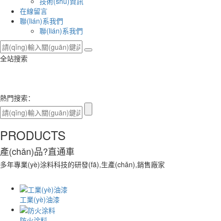
技術(shù)資訊
在線留言
聯(lián)系我們
聯(lián)系我們
全站搜索
熱門搜索：
PRODUCTS
產(chǎn)品
?直通車
多年專業(yè)涂料科技的研發(fā),生產(chǎn),銷售廠家
工業(yè)油漆
防火涂料